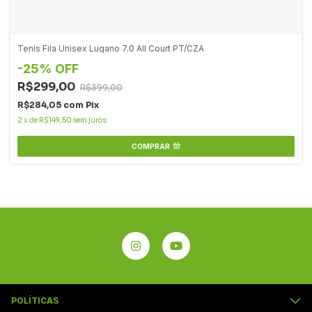
Tenis Fila Unisex Lugano 7.0 All Court PT/CZA
-
25
%
OFF
R$299,00
R$399,00
R$284,05
com
Pix
2
x
de
R$149,50
sem juros
COMPRAR
POLÍTICAS