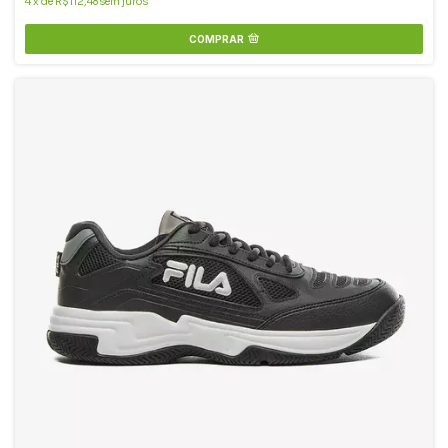
4
x
de
R$112,48
sem juros
COMPRAR