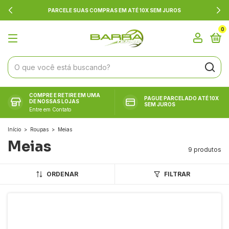
PARCELE SUAS COMPRAS EM ATÉ 10X SEM JUROS
0
COMPRE E RETIRE EM UMA
PAGUE PARCELADO ATÉ 10X
DE NOSSAS LOJAS
SEM JUROS
Entre em Contato
Início
>
Roupas
>
Meias
Meias
9 produtos
ORDENAR
FILTRAR