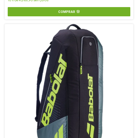
10
x
de
R$189,90
sem juros
COMPRAR