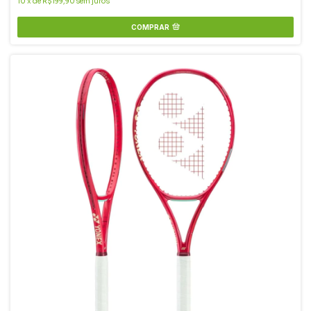
10
x
de
R$199,90
sem juros
COMPRAR