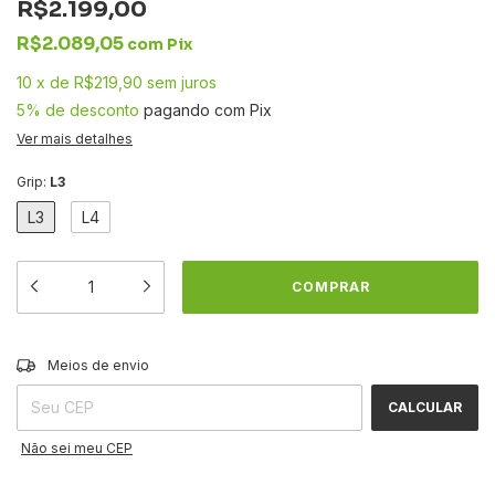
R$2.199,00
R$2.089,05
com
Pix
10
x
de
R$219,90
sem juros
5% de desconto
pagando com Pix
Ver mais detalhes
Grip:
L3
L3
L4
ALTERAR CEP
Entregas para o CEP:
Meios de envio
CALCULAR
Não sei meu CEP