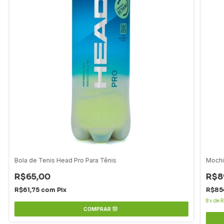
Bola de Tenis Head Pro Para Tênis
Mochi
R$65,00
R$8
R$61,75
com
Pix
R$85
8
x
de
R